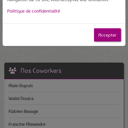
67 Rue du Jard 51100 REIMS
06.27.63.50.83
Politique de confidentialité
brigitte-roland@orientaction.com
https://www.orientaction-groupe.com
https://www.facebook.com/orientactionreims/
Accepter
https://www.linkedin.com/company/orient-action/
Nos Coworkers
Alain Dupuis
Walid Nouira
Flabien Beauge
Francine Alexandre