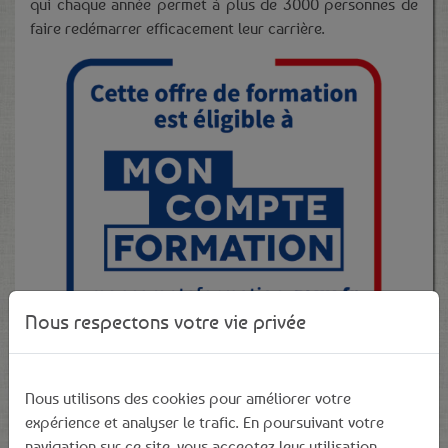
qui chaque année permet à plus de 3000 personnes de
faire redémarrer efficacement leur carrière.
Nous respectons votre vie privée
Nous utilisons des cookies pour améliorer votre
Cliquez ici pour plus d'infos sur "Mon Compte Formation"
expérience et analyser le trafic. En poursuivant votre
navigation sur ce site, vous acceptez leur utilisation.