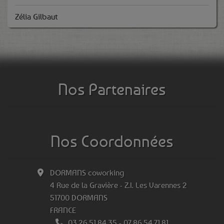
Zélia Gilbaut
Nos Partenaires
Nos Coordonnées
DORMANS coworking
4 Rue de la Gravière - Z.I. Les Varennes 2
51700 DORMANS
FRANCE
03.26.51.84.35
-
07.86.54.71.81