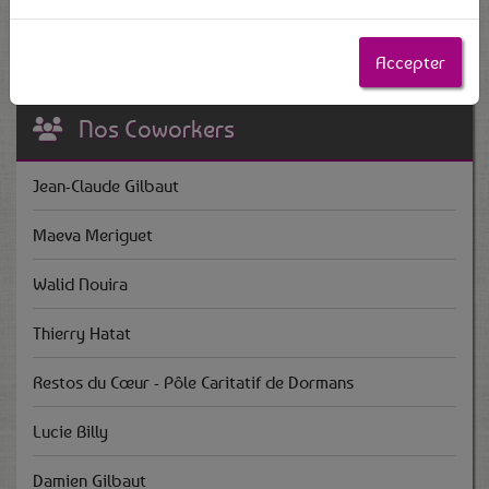
https://www.linkedin.com/in/josedechadirac/
Accepter
Nos Coworkers
Jean-Claude Gilbaut
Maeva Meriguet
Walid Nouira
Thierry Hatat
Restos du Cœur - Pôle Caritatif de Dormans
Lucie Billy
Damien Gilbaut