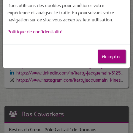
Nous utilisons des cookies pour améliorer votre
expérience et analyser le trafic. En poursuivant votre
navigation sur ce site, vous acceptez leur utilisation.
Politique de confidentialité
6 rue du moulin 51270 Mareuil en Brie
06 77 43 24 99
kattyjacquemain@hotmail.com
Accepter
https://www.katty-kinesiologie.fr
https://www.facebook.com/ohana.by.katty
https://www.linkedin.com/in/katty-jacquemain-31255a163/
https://www.instagram.com/kattyjacquemain_kinesiologue/
Nos Coworkers
Restos du Cœur - Pôle Caritatif de Dormans