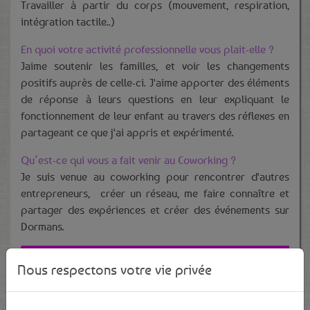
Travailler à partir du corps (mouvement, respiration,
intégration tactile..)
En quoi votre activité professionnelle vous plait-elle ?
Jaime soutenir les familles, et voir les changements
positifs auprès de celle-ci. J'aime apporter des éléments
de réponse à leurs questions en leur expliquant le
fonctionnement de leur enfant au travers des réflexes en
partageant ce que j'ai appris et expérimenté.
Qu’est-ce qui vous a fait venir au Coworking ?
Je suis venue au coworking pour rencontrer d'autres
entrepreneurs, créer un réseau, me faire connaître et
partager des expériences et créer des événements sur
Dormans.
Nous respectons votre vie privée