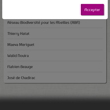
Restos du Cœur - Pôle Caritatif de Dormans
Accepter
Francine Alexandre
Réseau Biodiversité pour les Abeilles (RBA)
Thierry Hatat
Maeva Meriguet
Walid Nouira
Flabien Beauge
José de Chadirac