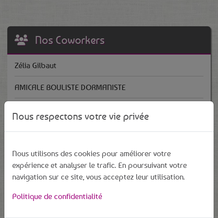
Nos Coworkers
Zélia Gilbaut
AMICALE BOULISTE DORMANISTE
Jean-Claude Gilbaut
Nous respectons votre vie privée
Damien Gilbaut
Patrice Wolff
Nous utilisons des cookies pour améliorer votre
expérience et analyser le trafic. En poursuivant votre
Alain Dupuis
navigation sur ce site, vous acceptez leur utilisation.
Politique de confidentialité
Lucie Billy