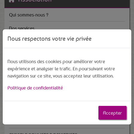
Qui sommes-nous ?
Nos services
Nous respectons votre vie privée
Adhésion
Règlement intérieur
Nous utilisons des cookies pour améliorer votre
expérience et analyser le trafic. En poursuivant votre
Mentions légales
navigation sur ce site, vous acceptez leur utilisation.
Politique de confidentialité
Nos Coworkers
Jean-Claude Gilbaut
Accepter
Restos du Cœur - Pôle Caritatif de Dormans