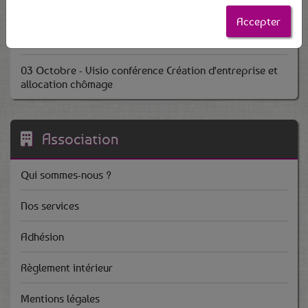
Nouveautés 2025
Accepter
Le Dormans Coworking reconnu Tiers-Lieu
03 Octobre - Visio conférence Création d'entreprise et
allocation chômage
Association
Qui sommes-nous ?
Nos services
Adhésion
Règlement intérieur
Mentions légales