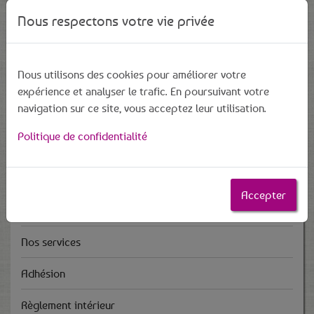
Cyber-espace
Nous respectons votre vie privée
Nouveautés 2025
Le Dormans Coworking reconnu Tiers-Lieu
Nous utilisons des cookies pour améliorer votre
expérience et analyser le trafic. En poursuivant votre
03 Octobre - Visio conférence Création d'entreprise et
navigation sur ce site, vous acceptez leur utilisation.
allocation chômage
Politique de confidentialité
Association
Accepter
Qui sommes-nous ?
Nos services
Adhésion
Règlement intérieur